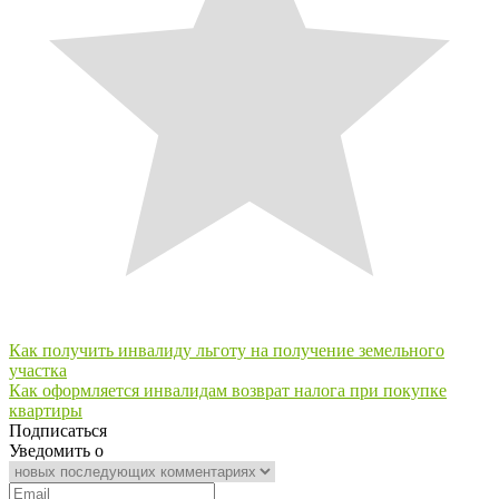
Навигация
Как получить инвалиду льготу на получение земельного
участка
по
Как оформляется инвалидам возврат налога при покупке
записям
квартиры
Подписаться
Уведомить о