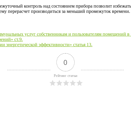
межуточный контроль над состоянием прибора позволит избежат
чему перерасчет производиться за меньший промежуток времени.
ммунальных услуг собственникам и пользователям помещений в
ений» ст.9.
 энергетической эффективности» статья 13.
0
Рейтинг статьи