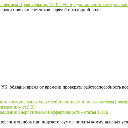
овлением Правительства № 354 «О предоставлении коммунальны
 сроки поверки счетчиков горячей и холодной воды.
, обязаны время от времени проверять работоспособность все
нии коммунальных услуг собственникам и пользователям помещ
мерений» ст.9[2].
ышении энергетической эффективности» статья 13[3].
кновения ошибок при подсчете суммы оплаты коммунальных услу