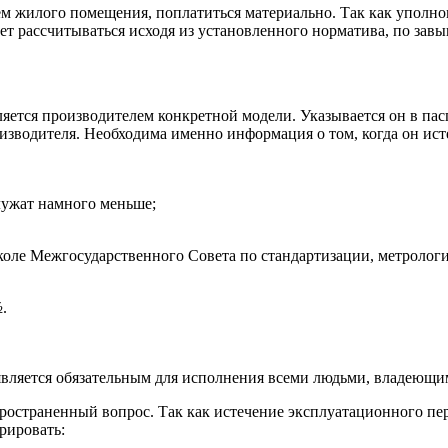
ем жилого помещения, поплатиться материально. Так как уполно
ет рассчитываться исходя из установленного норматива, по зав
ется производителем конкретной модели. Указывается он в пасп
зводителя. Необходима именно информация о том, когда он исте
служат намного меньше;
ле Межгосударственного Совета по стандартизации, метрологии
.
является обязательным для исполнения всеми людьми, владеющи
пространенный вопрос. Так как истечение эксплуатационного п
рировать: