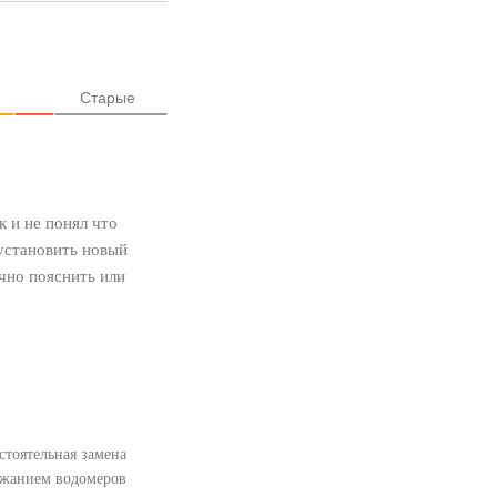
Старые
 и не понял что
 установить новый
ично пояснить или
стоятельная замена
ожанием водомеров