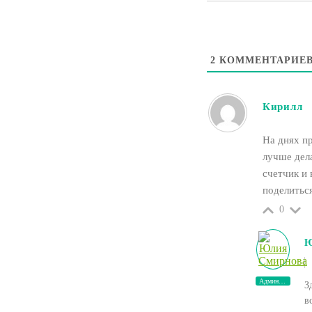
2
КОММЕНТАРИЕ
Кирилл
На днях п
лучше дел
счетчик и 
поделитьс
0
Ю
Администратор
З
в