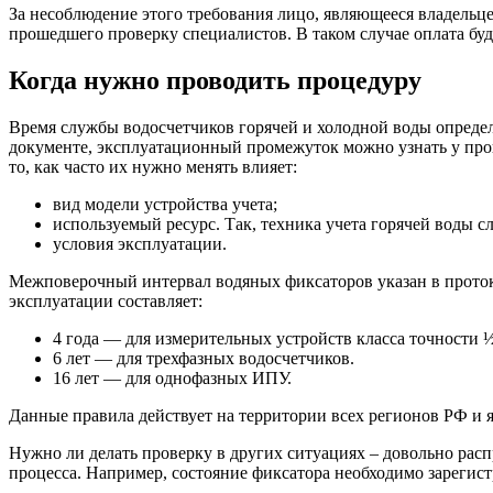
За несоблюдение этого требования лицо, являющееся владельц
прошедшего проверку специалистов. В таком случае оплата буд
Когда нужно проводить процедуру
Время службы водосчетчиков горячей и холодной воды определя
документе, эксплуатационный промежуток можно узнать у прои
то, как часто их нужно менять влияет:
вид модели устройства учета;
используемый ресурс. Так, техника учета горячей воды 
условия эксплуатации.
Межповерочный интервал водяных фиксаторов указан в протоко
эксплуатации составляет:
4 года — для измерительных устройств класса точности ½
6 лет — для трехфазных водосчетчиков.
16 лет — для однофазных ИПУ.
Данные правила действует на территории всех регионов РФ и 
Нужно ли делать проверку в других ситуациях – довольно рас
процесса. Например, состояние фиксатора необходимо зарегист