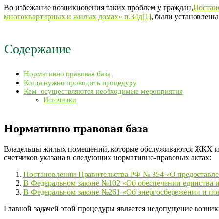
Во избежание возникновения таких проблем у граждан,
Постан
многоквартирных и жилых домах» п.34д[1]
, были установлены
Содержание
Нормативно правовая база
Когда нужно проводить процедуру
Кем осуществляются необходимые мероприятия
Источники
Нормативно правовая база
Владельцы жилых помещений, которые обслуживаются ЖКХ и УК
счетчиков указана в следующих нормативно-правовых актах:
Постановлении Правительства РФ № 354 «О предоставле
В Федеральном законе №102 «Об обеспечении единства из
В Федеральном законе №261 «Об энергосбережении и пов
Главной задачей этой процедуры является недопущение возни