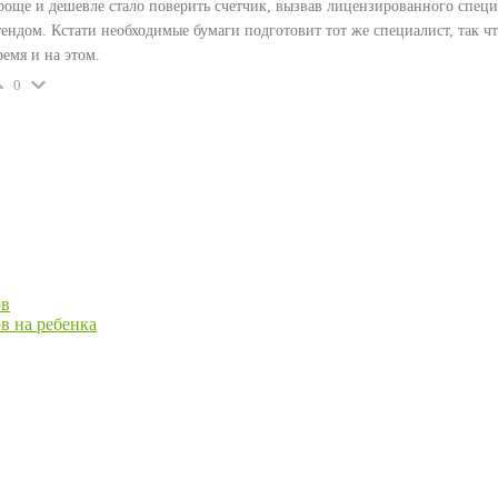
роще и дешевле стало поверить счетчик, вызвав лицензированного спец
тендом. Кстати необходимые бумаги подготовит тот же специалист, так ч
ремя и на этом.
0
ов
в на ребенка