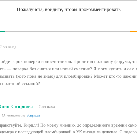
Пожалуйста, войдите, чтобы прокомментировать
В
7 лет назад
ройдет срок поверки водосчетчиков. Прочитал половину форума, так
ать — поверка без снятия или новый счетчик? Я могу купить и сам
вызвать (кого пока не знаю) для пломбировки? Может кто-то лакон
я полезной ссылкой?
лия Смирнова
7 лет назад
Ответить на
Кирилл
дравствуйте, Кирилл! По моему мнению, до определенного времени само
одомера с последующей пломбировкой в УК выходила дешевле. С подор