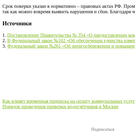
Срок поверки указан в нормативно – правовых актах РФ. Про
так как можно вовремя выявить нарушения и сбои. Благодаря 
Источники
1.
Постановление Правительства № 354 «О предоставлении ко
2.
В Федеральный закон №102 «Об обеспечении единства измер
3.
Федеральный закон №261 «Об энергосбережении и повышении
Навигация
Как влияет временная прописка на оплату коммунальных услуг
Порядок проведения проверки водосчётчиков в Москве
по
записям
Подписаться